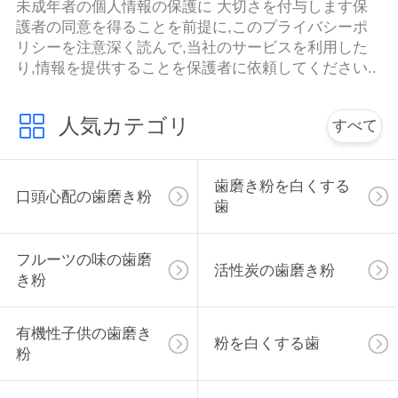
未成年者の個人情報の保護に 大切さを付与します保
絡
護者の同意を得ることを前提に,このプライバシーポ
リシーを注意深く読んで,当社のサービスを利用した
し
り,情報を提供することを保護者に依頼してください..
な
さ
人気カテゴリ
すべて
い
歯磨き粉を白くする
口頭心配の歯磨き粉
歯
引
用
フルーツの味の歯磨
活性炭の歯磨き粉
き粉
を
要
有機性子供の歯磨き
粉を白くする歯
粉
求