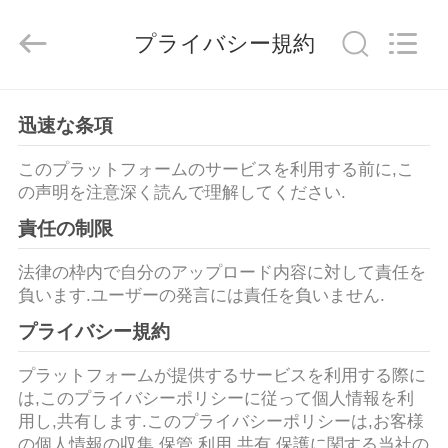
Copyright
©
2022
プライバシー規約
-
2026
WORLD
ORAL
CARE
家
CENTER.
All
迅速な条項
Rights
Reserved.
このプラットフォームのサービスを利用する前に,こ
プ
の声明を注意深く読んで理解してください.
ロ
責任の制限
ダ
法律の枠内で自分のアップロード内容に対して責任を
ク
負います.ユーザーの発言には責任を負いません.
プライバシー規約
ト
プラットフォームが提供するサービスを利用する際に
は,このプライバシーポリシーに従って個人情報を利
ビ
用し,共有します.このプライバシーポリシーは,お客様
の個人情報の収集,保管,利用,共有,保護に関する当社の