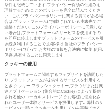
デ
条件を記載しています.プライバシー保護の仕組みを
オ
理解するために,このポリシーを完全に読んでくださ
い.. このプライバシーポリシーに関する質問がある場
合は,プラットフォームに掲載されている連絡先でご
私
連絡ください. このプライバシーポリシーに同意しな
い場合は,プラットフォームのサービスを使用するの
達
を即座に停止しますプラットフォームのサービスを引
き続き利用することで,お客様は,当社のプライバシー
に
ポリシーに従って,お客様の情報を合法的に収集,使用,
つ
保存,共有することに同意します.
クッキーの使用
い
て
プラットフォームに関連するウェブサイトを訪問した
り,プラットフォームが提供するサービスを利用する
とき,クッキー,フラッシュクッキー,ブラウザまたは関
工
連アプリケーション (集合的にCookie) によって提供
される他のローカルストレージで,お客様に個別化さ
場
れたユーザー体験とサービスを提供します.. 弊社のサ
ービスの一部は,クッキーを利用してのみ実装できる