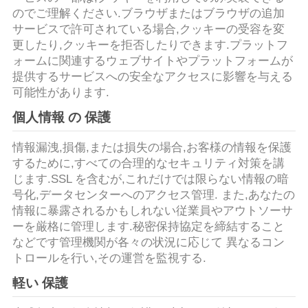
旅
のでご理解ください.ブラウザまたはブラウザの追加
サービスで許可されている場合,クッキーの受容を変
行
更したり,クッキーを拒否したりできます.プラットフ
ォームに関連するウェブサイトやプラットフォームが
提供するサービスへの安全なアクセスに影響を与える
品
可能性があります.
質
個人情報 の 保護
管
情報漏洩,損傷,または損失の場合,お客様の情報を保護
理
するために,すべての合理的なセキュリティ対策を講
じます.SSL を含むが,これだけでは限らない情報の暗
号化,データセンターへのアクセス管理. また,あなたの
私
情報に暴露されるかもしれない従業員やアウトソーサ
ーを厳格に管理します.秘密保持協定を締結すること
達
などです管理機関が各々の状況に応じて 異なるコン
トロールを行い,その運営を監視する.
に
軽い 保護
連