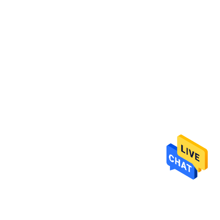
プ
ラ
イ
バ
シ
ー
規
約