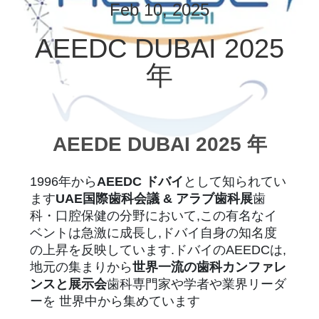
デ
Feb 10, 2025
オ
AEEDC DUBAI 2025
年
私
達
に
AEEDE DUBAI 2025 年
つ
1996年から
AEEDC ドバイ
として知られてい
い
ます
UAE国際歯科会議 & アラブ歯科展
歯
科・口腔保健の分野において,この有名なイ
て
ベントは急激に成長し,ドバイ自身の知名度
の上昇を反映しています.ドバイのAEEDCは,
工
地元の集まりから
世界一流の歯科カンファレ
ンスと展示会
歯科専門家や学者や業界リーダ
場
ーを 世界中から集めています