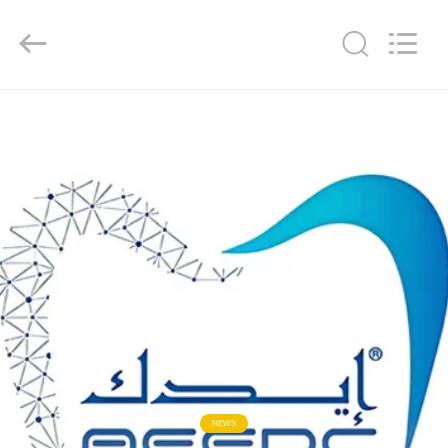
Copyright
©
2022
-
2026
WORLD
ORAL
CARE
家
CENTER.
All
Rights
Reserved.
プ
ロ
ダ
ク
ト
ビ
NEWS