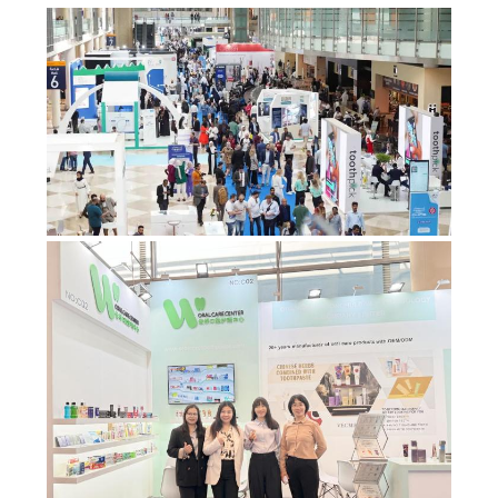
絡
し
な
さ
い
引
用
を
要
求