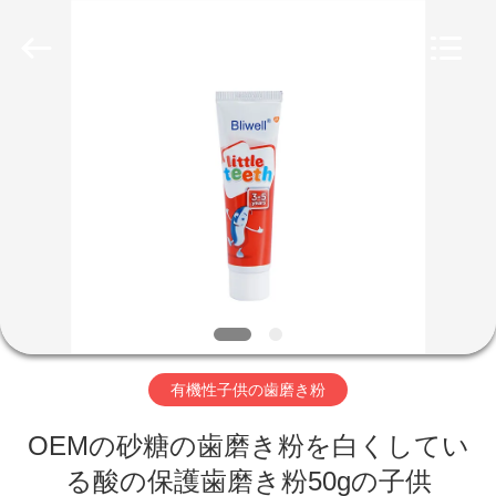
Copyright
©
2022
-
2026
WORLD
ORAL
CARE
家
CENTER.
All
Rights
Reserved.
プ
ロ
ダ
ク
ト
有機性子供の歯磨き粉
OEMの砂糖の歯磨き粉を白くしてい
ビ
る酸の保護歯磨き粉50gの子供