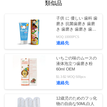
旅
類似品
行
子供 に 優しい 歯科 歯
磨き 抗菌歯磨き 歯磨
品
き 歯磨き 歯磨き 歯磨
き 歯磨き 歯磨き
質
MOQ:10000PCS
連絡先
管
理
いちごの味のムースの
液体泡立つ歯磨き粉
60ml OEM
私
$1.3-$2 MOQ:500pcs
達
連絡先
に
12歳児のためのフッ化
連
物の自由な50ML白人