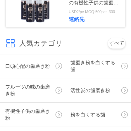
の有機性子供の歯磨き
絡
粉
USD2/pc MOQ:500pcs-30000pcs
し
連絡先
な
さ
人気カテゴリ
すべて
い
歯磨き粉を白くする
口頭心配の歯磨き粉
歯
引
用
フルーツの味の歯磨
活性炭の歯磨き粉
き粉
を
要
有機性子供の歯磨き
粉を白くする歯
粉
求