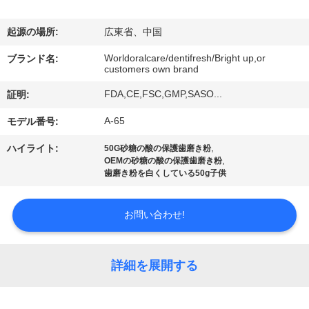
デ
オ
起源の場所:
広東省、中国
Worldoralcare/dentifresh/Bright up,or
ブランド名:
customers own brand
私
FDA,CE,FSC,GMP,SASO...
証明:
達
A-65
モデル番号:
に
,
ハイライト:
50G砂糖の酸の保護歯磨き粉
つ
,
OEMの砂糖の酸の保護歯磨き粉
歯磨き粉を白くしている50g子供
い
て
お問い合わせ!
工
詳細を展開する
場