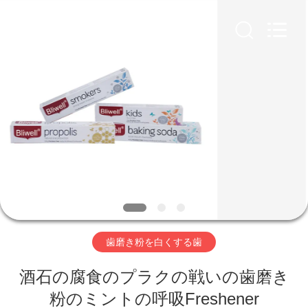
Copyright
©
2022
-
2026
WORLD
ORAL
CARE
家
CENTER.
All
Rights
Reserved.
プ
ロ
ダ
ク
ト
歯磨き粉を白くする歯
酒石の腐食のプラクの戦いの歯磨き
ビ
粉のミントの呼吸Freshener