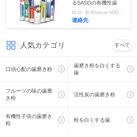
るSASOの有機性歯
絡
$0.10 - $0.80/pieces MOQ:500部分
し
連絡先
な
さ
人気カテゴリ
すべて
い
歯磨き粉を白くする
口頭心配の歯磨き粉
歯
引
用
フルーツの味の歯磨
活性炭の歯磨き粉
き粉
を
要
有機性子供の歯磨き
粉を白くする歯
粉
求