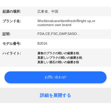
デ
オ
起源の場所:
広東省、中国
Worldoralcare/dentifresh/Bright up,or
ブランド名:
customers own brand
私
FDA,CE,FSC,GMP,SASO...
証明:
達
BJ016
モデル番号:
に
,
ハイライト:
腐食のプラクの戦いの歯磨き粉
つ
,
真新しいプラクの戦いの歯磨き粉
真新しい酒石の戦いの歯磨き粉
い
て
お問い合わせ!
工
詳細を展開する
場