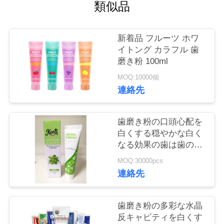
旅
類似品
行
新着品 フルーツ ホワ
イトング カラフル 歯
品
磨き粉 100ml
質
MOQ:10000個
連絡先
管
理
歯磨き粉の口頭心配を
白くする穏やかな白く
なる効果の歯は歯の手
私
入れプロダクト50gを
MOQ:30000pcs
タイプする
達
連絡先
に
歯磨き粉の多彩な水晶
連
反キャビティを白くす