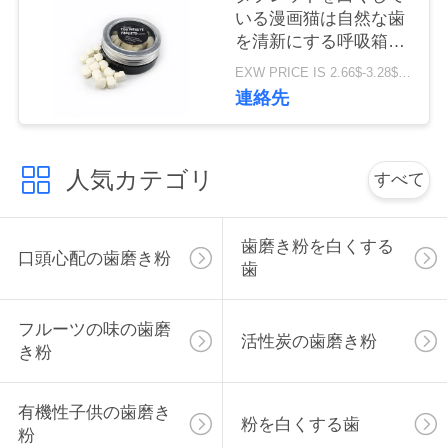
絡
いる漫画猫は自然な歯
を清新にする呼吸箱の
し
パッケージを形づける
EXW PRICE IS 2.66$-3.28$/BOTTLE MOQ:60pcs *100箱
な
連絡先
さ
人気カテゴリ
い
すべて
歯磨き粉を白くする
引
口頭心配の歯磨き粉
歯
用
を
フルーツの味の歯磨
活性炭の歯磨き粉
き粉
要
求
有機性子供の歯磨き
粉を白くする歯
粉