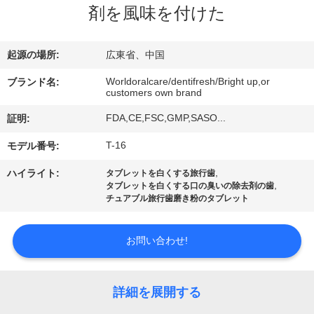
デ
剤を風味を付けた
オ
起源の場所:
広東省、中国
私
Worldoralcare/dentifresh/Bright up,or
ブランド名:
customers own brand
達
FDA,CE,FSC,GMP,SASO...
証明:
に
T-16
モデル番号:
つ
,
ハイライト:
タブレットを白くする旅行歯
い
,
タブレットを白くする口の臭いの除去剤の歯
チュアブル旅行歯磨き粉のタブレット
て
お問い合わせ!
工
場
詳細を展開する