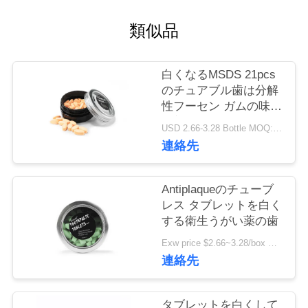
旅
類似品
行
白くなるMSDS 21pcs
品
のチュアブル歯は分解
性フーセン ガムの味を
質
錠剤にする
USD 2.66-3.28 Bottle MOQ:150本のびん
管
連絡先
理
Antiplaqueのチューブ
レス タブレットを白く
私
する衛生うがい薬の歯
達
Exw price $2.66~3.28/box MOQ:5000箱
連絡先
に
連
タブレットを白くして