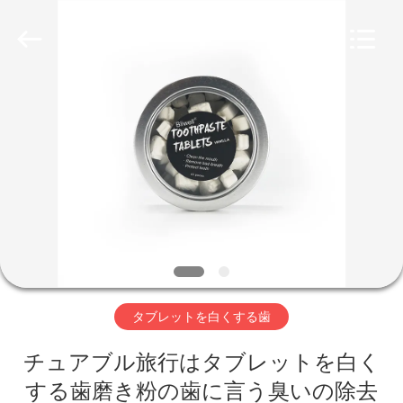
Copyright
©
2022
-
2026
WORLD
ORAL
CARE
家
CENTER.
All
Rights
Reserved.
プ
ロ
ダ
ク
ト
タブレットを白くする歯
チュアブル旅行はタブレットを白く
ビ
する歯磨き粉の歯に言う臭いの除去