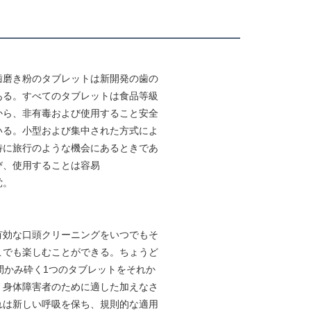
歯磨き粉のタブレットは新開発の歯の
ある。すべてのタブレットは食品等級
から、非有毒および使用すること安全
いる。小型および集中された方式によ
特に旅行のような機会にあるときであ
び、使用することは容易
党。
有効な口頭クリーニングをいつでもそ
こでも楽しむことができる。ちょうど
の間かみ砕く1つのタブレットをそれか
、身体障害者のために適した加えなさ
れは新しい呼吸を保ち、規則的な適用