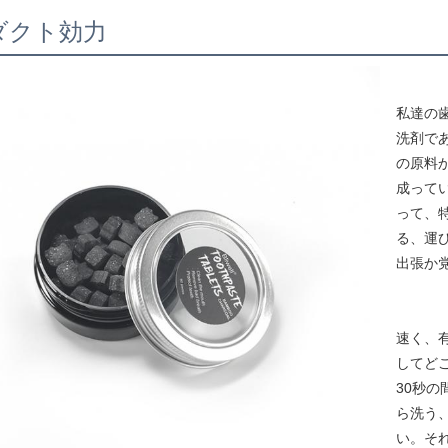
ダクト効力
私達の
洗剤で
の原料
成って
って、
る、運
出張か
速く、
してど
30秒
ら洗う
い。そ