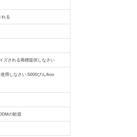
される
イズされる商標提供しなさい
使用しなさい;5000びん/box
ODMの歓迎