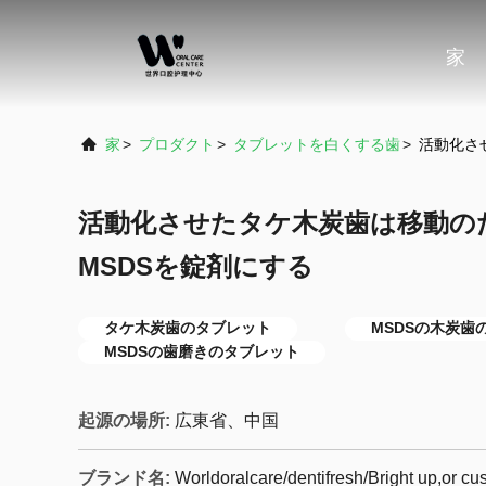
家
家
>
プロダクト
>
タブレットを白くする歯
>
活動化さ
活動化させたタケ木炭歯は移動の
MSDSを錠剤にする
タケ木炭歯のタブレット
MSDSの木炭歯
MSDSの歯磨きのタブレット
起源の場所:
広東省、中国
ブランド名:
Worldoralcare/dentifresh/Bright up,or c