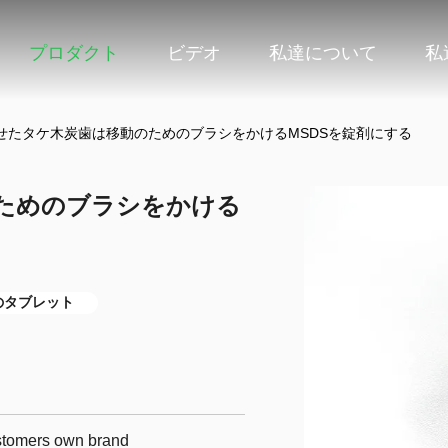
プロダクト
ビデオ
私達について
私
せたタケ木炭歯は移動のためのブラシをかけるMSDSを錠剤にする
ためのブラシをかける
のタブレット
ustomers own brand