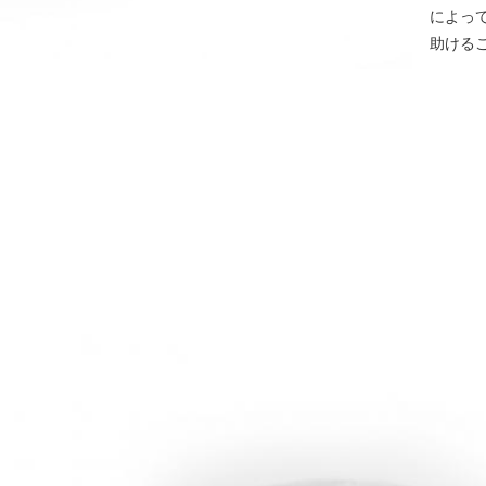
によっ
助ける