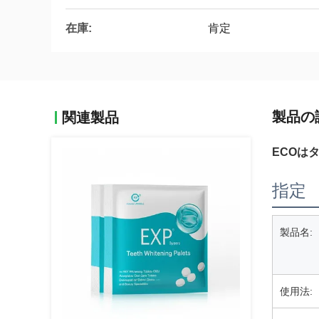
在庫:
肯定
製品の
関連製品
ECOは
指定
製品名:
使用法: