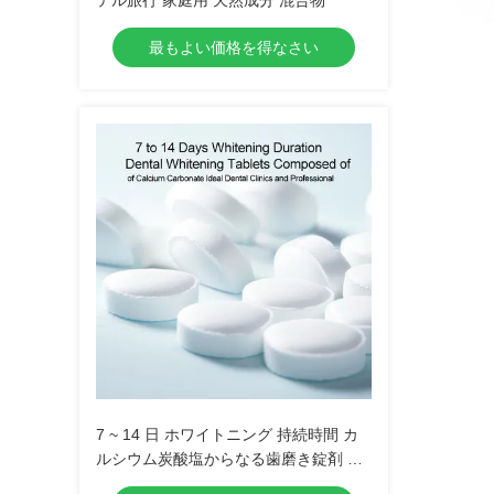
テル旅行 家庭用 天然成分 混合物
最もよい価格を得なさい
7 ~ 14 日 ホワイトニング 持続時間 カ
ルシウム炭酸塩からなる歯磨き錠剤 歯
科クリニックや専門医に最適