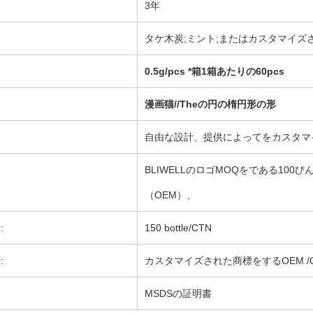
3年
タケ木炭;ミント;またはカスタマイズ
0.5g/pcs *箱1箱あたりの60pcs
漫画猫//Theの円の楕円形の形
自由な設計、提供によってをカスタマ
BLIWELLのロゴMOQをである100びん
（OEM）、
:
150 bottle/CTN
:
カスタマイズされた商標をするOEM /
MSDSの証明書