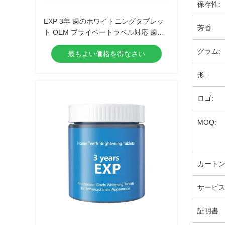
保存性:
EXP 3年 歯のホワイトニングタブレッ
芳香:
ト OEM プライベートラベル対応 歯科
医院および美容専門家向けに開発され
グラム:
最もよい価格を得なさい
たオーラルケアタブレット
形:
ロゴ:
MOQ:
カートン
サービス
証明書: