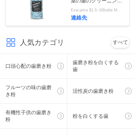
薬の歯のクリーニング
絡
のためのチュアブル歯
Exw price $1.5~3/Bottle MOQ:5000本のびん
磨き粉のタブレット
し
連絡先
な
人気カテゴリ
さ
すべて
い
歯磨き粉を白くする
口頭心配の歯磨き粉
歯
引
用
フルーツの味の歯磨
活性炭の歯磨き粉
き粉
を
要
有機性子供の歯磨き
粉を白くする歯
粉
求