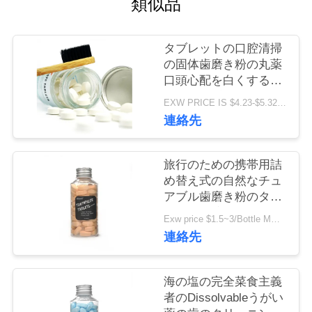
類似品
旅
行
タブレットの口腔清掃
の固体歯磨き粉の丸薬
品
口頭心配を白くするさ
わやかな呼吸歯
EXW PRICE IS $4.23-$5.32/BOTTLE MOQ:100000pcs
質
連絡先
管
理
旅行のための携帯用詰
め替え式の自然なチュ
アブル歯磨き粉のタブ
私
レットの涼しいミント
Exw price $1.5~3/Bottle MOQ:5000bottles
連絡先
達
に
海の塩の完全菜食主義
連
者のDissolvableうがい