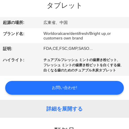
デ
タブレット
オ
起源の場所:
広東省、中国
私
Worldoralcare/dentifresh/Bright up,or
ブランド名:
customers own brand
達
FDA,CE,FSC,GMP,SASO...
証明:
に
,
ハイライト:
チュアブルフレッシュ ミントの歯磨き粉ビット
つ
,
フレッシュ ミントの歯磨き粉ビットを白くする歯
白くなる歯のためのチュアブル木炭タブレット
い
て
お問い合わせ!
工
詳細を展開する
場