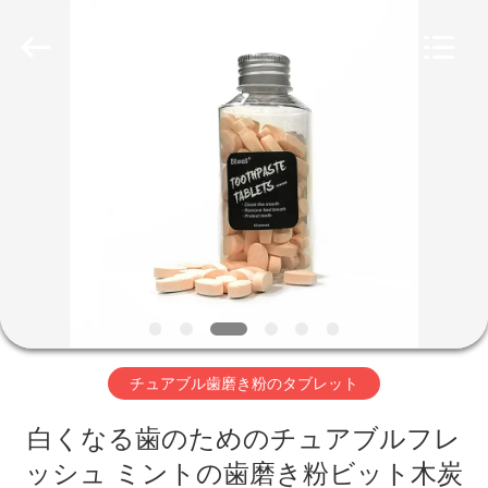
Copyright
©
2022
-
2026
WORLD
ORAL
CARE
家
CENTER.
All
Rights
Reserved.
プ
ロ
ダ
ク
ト
チュアブル歯磨き粉のタブレット
白くなる歯のためのチュアブルフレ
ビ
ッシュ ミントの歯磨き粉ビット木炭