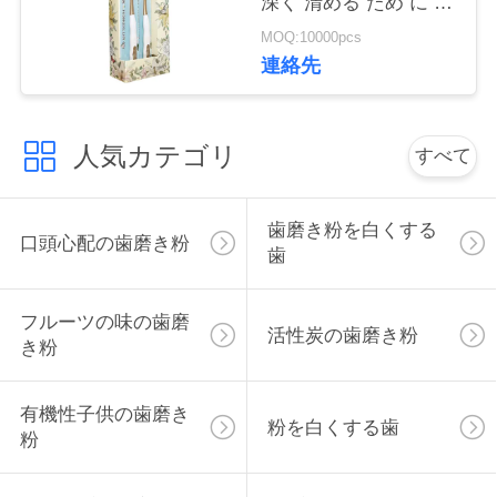
深く 清める ため に 細
絡
菌 を 除去 する
MOQ:10000pcs
し
連絡先
な
人気カテゴリ
さ
すべて
い
歯磨き粉を白くする
口頭心配の歯磨き粉
歯
引
用
フルーツの味の歯磨
活性炭の歯磨き粉
き粉
を
要
有機性子供の歯磨き
粉を白くする歯
粉
求