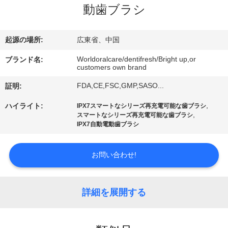
デ
動歯ブラシ
オ
起源の場所:
広東省、中国
私
Worldoralcare/dentifresh/Bright up,or
ブランド名:
customers own brand
達
FDA,CE,FSC,GMP,SASO...
証明:
に
,
ハイライト:
IPX7スマートなシリーズ再充電可能な歯ブラシ
つ
,
スマートなシリーズ再充電可能な歯ブラシ
IPX7自動電動歯ブラシ
い
て
お問い合わせ!
工
詳細を展開する
場