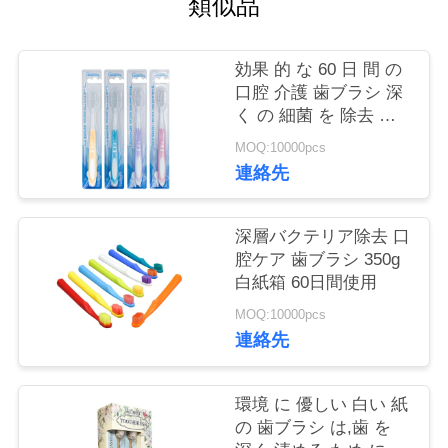
類似品
旅
行
効果 的 な 60 日 間 の
口腔 介護 歯ブラシ 深
品
く の 細菌 を 除去 す
る 温かい 清掃
MOQ:10000pcs
質
連絡先
管
理
深層バクテリア除去 口
腔ケア 歯ブラシ 350g
白紙箱 60日間使用
私
MOQ:10000pcs
連絡先
達
に
環境 に 優しい 白い 紙
連
の 歯ブラシ は,歯 を