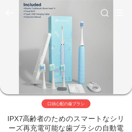
Copyright
©
2022
-
2026
WORLD
ORAL
CARE
家
CENTER.
All
Rights
Reserved.
プ
ロ
ダ
ク
ト
口頭心配の歯ブラシ
IPX7高齢者のためのスマートなシリ
ビ
ーズ再充電可能な歯ブラシの自動電