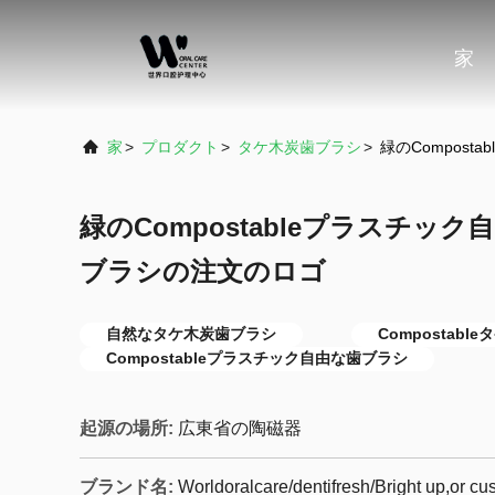
家
家
>
プロダクト
>
タケ木炭歯ブラシ
>
緑のCompos
緑のCompostableプラスチッ
ブラシの注文のロゴ
自然なタケ木炭歯ブラシ
Compostab
Compostableプラスチック自由な歯ブラシ
起源の場所:
広東省の陶磁器
ブランド名:
Worldoralcare/dentifresh/Bright up,or c