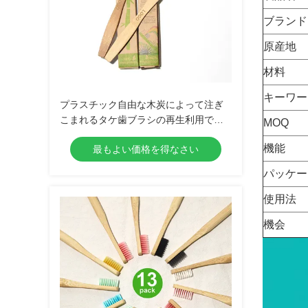
ブランド
原産地
材料
キーワー
プラスチック自由な木炭によって注ぎ
こまれるタケ歯ブラシの再生利用でき
MOQ
る円形のタケ歯ブラシ
機能
最もよい価格を得なさい
パッケー
使用法
機会