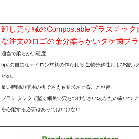
卸し売り緑のCompostableプラスチッ
な注文のロゴの余分柔らかいタケ歯ブ
適当で柔らかい硬度
bpaの自由なナイロン材料の作られる:生物分解性および強い
ため。
長い時間の使用の後でさえも変形させること容易。
ブラシ タンクで堅く細長い穴をつけなさい:あなたの歯いつ
を心配する必要はあってはいけない