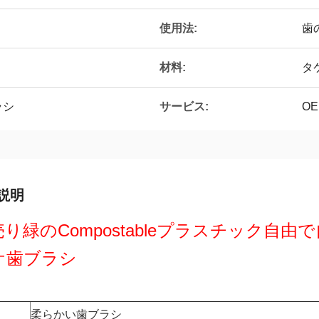
使用法:
歯
材料:
タ
サービス:
ラシ
O
説明
り緑のCompostableプラスチック自
ケ歯ブラシ
柔らかい歯ブラシ