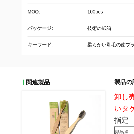
MOQ:
100pcs
パッケージ:
技術の紙箱
キーワード:
柔らかい剛毛の歯ブ
製品の
関連製品
卸し売
いタ
指定
製品名