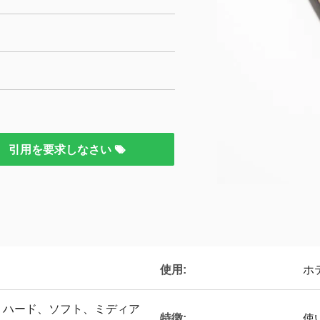
引用を要求しなさい
使用:
ホ
、ハード、ソフト、ミディア
特徴:
使