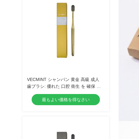
VECMINT シャンパン 黄金 高級 成人
歯ブラシ: 優れた 口腔 衛生 を 確保 す
る 精巧 な デザイン,日常 用 に ぴった
最もよい価格を得なさい
り