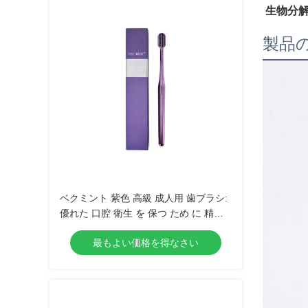
生物分
製品
ベクミント 紫色 高級 成人用 歯ブラシ:
優れた 口腔 衛生 を 保つ ため に 精巧
な デザイン,日常 用 に ぴったり
最もよい価格を得なさい