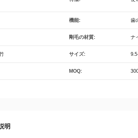
機能:
歯
剛毛の材質:
ナ
サイズ:
 竹
9.
MOQ:
30
説明