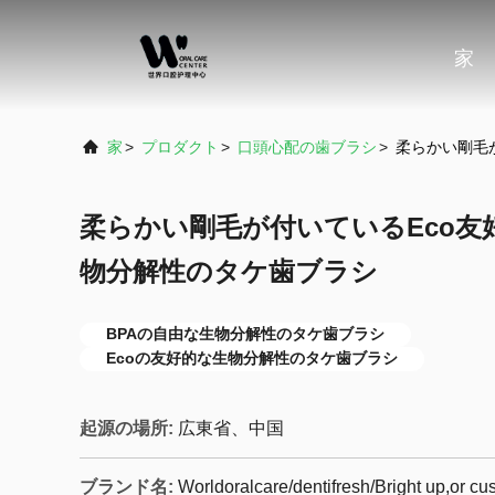
家
家
>
プロダクト
>
口頭心配の歯ブラシ
>
柔らかい剛毛
柔らかい剛毛が付いているEco友
物分解性のタケ歯ブラシ
BPAの自由な生物分解性のタケ歯ブラシ
Ecoの友好的な生物分解性のタケ歯ブラシ
起源の場所:
広東省、中国
ブランド名:
Worldoralcare/dentifresh/Bright up,or c