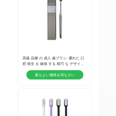
高級 品種 の 成人 歯ブラシ: 優れた 口
腔 衛生 を 確保 する 精巧 な デザイン,
日常 用 に ぴったり な 歯ブラシ
最もよい価格を得なさい