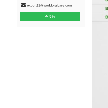
export11@worldoralcare.com
今接触