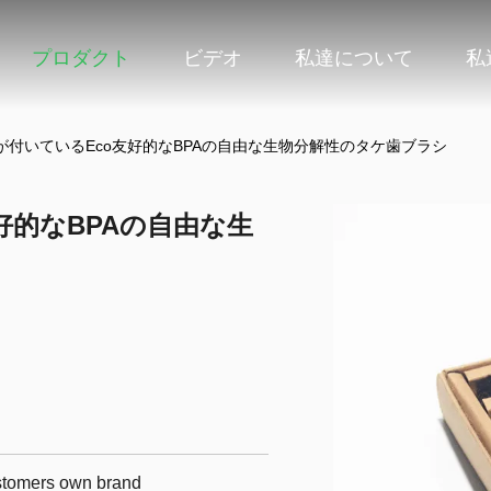
プロダクト
ビデオ
私達について
私
が付いているEco友好的なBPAの自由な生物分解性のタケ歯ブラシ
好的なBPAの自由な生
ustomers own brand