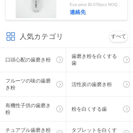
ル カーバミド ペロキ
絡
Exw price $0.078/pcs MOQ:30000pcs
シード 歯 ホワイトン
連絡先
グ ジェル
し
な
人気カテゴリ
すべて
さ
い
歯磨き粉を白くする
口頭心配の歯磨き粉
歯
引
フルーツの味の歯磨
活性炭の歯磨き粉
用
き粉
を
有機性子供の歯磨き
要
粉を白くする歯
粉
求
チュアブル歯磨き粉
タブレットを白くす