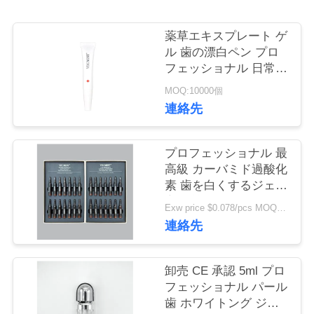
旅
行
薬草エキスプレート ゲ
ル 歯の漂白ペン プロ
フェッショナル 日常
品
インスタント漂白ペン
MOQ:10000個
日常家庭用 他の漂白剤
連絡先
質
を使用
管
プロフェッショナル 最
理
高級 カーバミド過酸化
素 歯を白くするジェル
高品質 CE MSDS 歯を
Exw price $0.078/pcs MOQ:30000pcs
私
白くするジェル 家庭用
連絡先
達
に
卸売 CE 承認 5ml プロ
フェッショナル パール
連
歯 ホワイトング ジェ