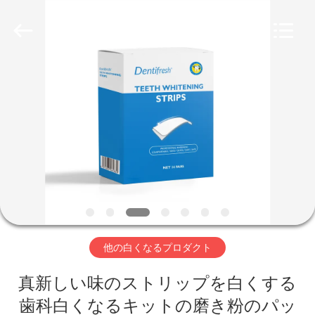
Copyright
©
2022
-
2026
WORLD
ORAL
CARE
家
CENTER.
All
Rights
Reserved.
プ
ロ
ダ
ク
ト
他の白くなるプロダクト
真新しい味のストリップを白くする
ビ
歯科白くなるキットの磨き粉のパッ