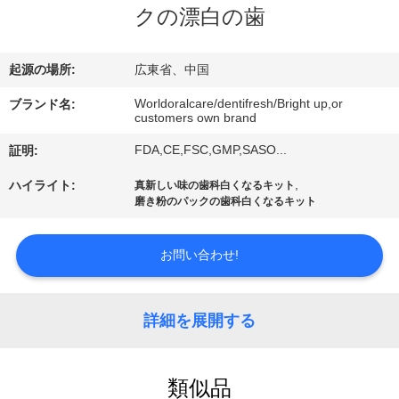
デ
クの漂白の歯
オ
起源の場所:
広東省、中国
私
Worldoralcare/dentifresh/Bright up,or
ブランド名:
customers own brand
達
FDA,CE,FSC,GMP,SASO...
証明:
に
,
ハイライト:
真新しい味の歯科白くなるキット
つ
磨き粉のパックの歯科白くなるキット
い
お問い合わせ!
て
詳細を展開する
工
場
類似品