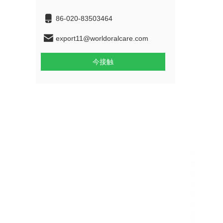
86-020-83503464
export11@worldoralcare.com
今接触