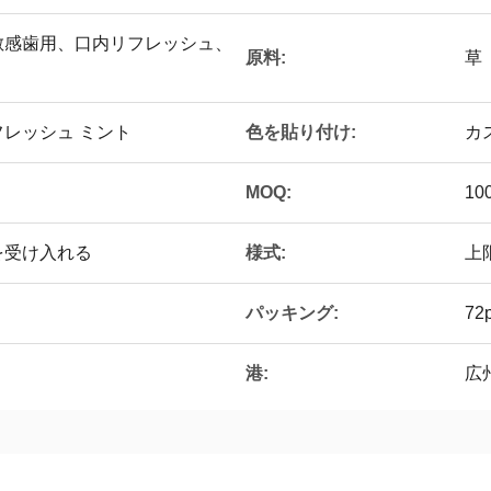
敏感歯用、口内リフレッシュ、
原料:
草
色を貼り付け:
レッシュ ミント
カ
MOQ:
10
様式:
を受け入れる
上
パッキング:
72p
港:
広