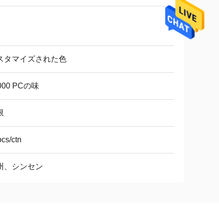
スタマイズされた色
000 PCの味
限
cs/ctn
州、シンセン