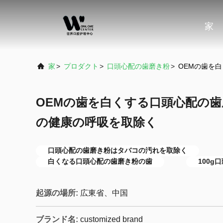
家
家
>
プロダクト
>
口頭心配の歯磨き粉
>
OEMの歯を
OEMの歯を白くする口頭心配の
の健康の呼吸を取除く
口頭心配の歯磨き粉はタバコの汚れを取除く
白くなる口頭心配の歯磨き粉の歯
100g
起源の場所:
広東省、中国
ブランド名:
customized brand