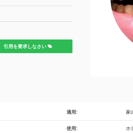
引用を要求しなさい
適用:
家
使用:
ホ