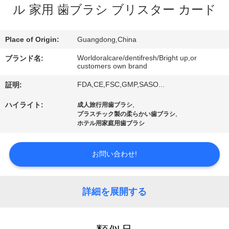
デ
ル 家用 歯ブラシ ブリスター カード
オ
Place of Origin:
Guangdong,China
私
Worldoralcare/dentifresh/Bright up,or
ブランド名:
customers own brand
達
FDA,CE,FSC,GMP,SASO...
証明:
に
,
ハイライト:
成人旅行用歯ブラシ
つ
,
プラスチック製の柔らかい歯ブラシ
ホテル用家庭用歯ブラシ
い
お問い合わせ!
て
工
詳細を展開する
場