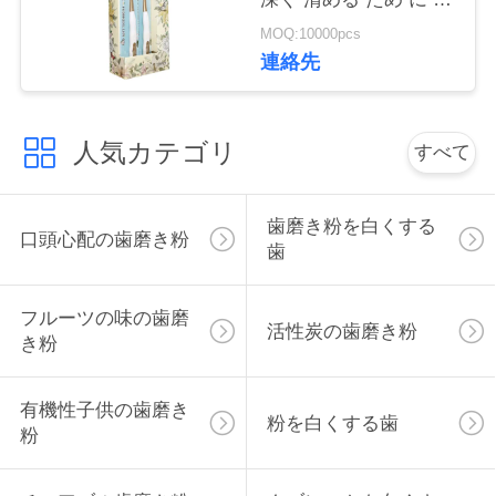
絡
菌 を 除去 する
MOQ:10000pcs
連絡先
し
な
人気カテゴリ
さ
すべて
い
歯磨き粉を白くする
口頭心配の歯磨き粉
歯
引
用
フルーツの味の歯磨
活性炭の歯磨き粉
き粉
を
要
有機性子供の歯磨き
粉を白くする歯
粉
求