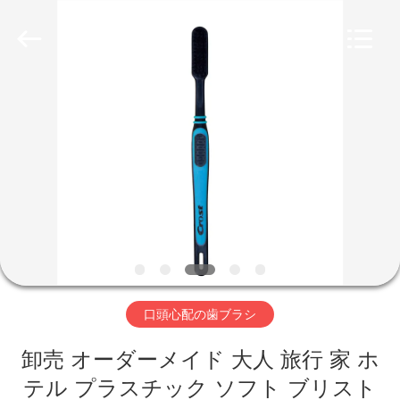
Copyright
©
2022
-
2026
WORLD
ORAL
CARE
家
CENTER.
All
Rights
Reserved.
プ
ロ
ダ
ク
ト
口頭心配の歯ブラシ
卸売 オーダーメイド 大人 旅行 家 ホ
ビ
テル プラスチック ソフト ブリスト