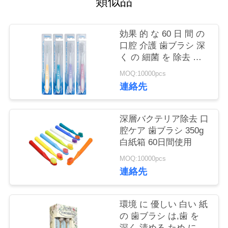
類似品
旅
行
効果 的 な 60 日 間 の
口腔 介護 歯ブラシ 深
く の 細菌 を 除去 す
品
る 温かい 清掃
MOQ:10000pcs
質
連絡先
管
深層バクテリア除去 口
理
腔ケア 歯ブラシ 350g
白紙箱 60日間使用
私
MOQ:10000pcs
連絡先
達
に
環境 に 優しい 白い 紙
の 歯ブラシ は,歯 を
連
深く 清める ため に 細