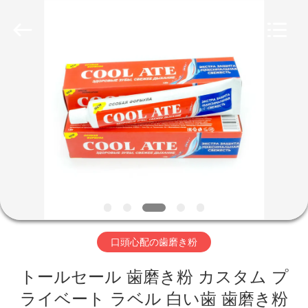
Copyright
©
2022
-
2026
WORLD
ORAL
CARE
家
CENTER.
All
Rights
Reserved.
プ
ロ
ダ
ク
ト
口頭心配の歯磨き粉
トールセール 歯磨き粉 カスタム プ
ビ
ライベート ラベル 白い歯 歯磨き粉