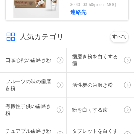
絡
$0.40 - $1.50/pieces MOQ:240部分
連絡先
し
な
人気カテゴリ
すべて
さ
い
歯磨き粉を白くする
口頭心配の歯磨き粉
歯
引
フルーツの味の歯磨
活性炭の歯磨き粉
用
き粉
を
有機性子供の歯磨き
要
粉を白くする歯
粉
求
チュアブル歯磨き粉
タブレットを白くす