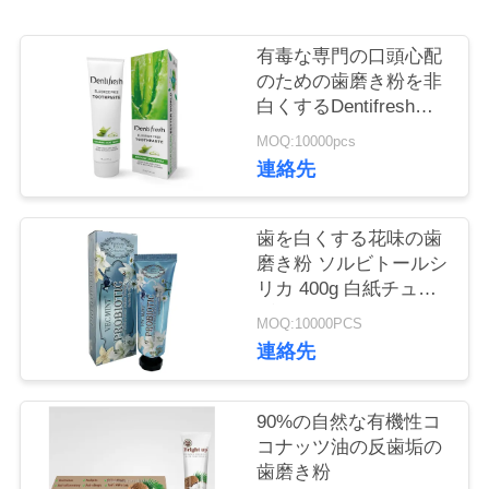
旅
行
有毒な専門の口頭心配
のための歯磨き粉を非
白くするDentifreshの
品
歯
MOQ:10000pcs
連絡先
質
管
歯を白くする花味の歯
理
磨き粉 ソルビトールシ
リカ 400g 白紙チュー
ブボックス
MOQ:10000PCS
私
連絡先
達
に
90%の自然な有機性コ
コナッツ油の反歯垢の
連
歯磨き粉