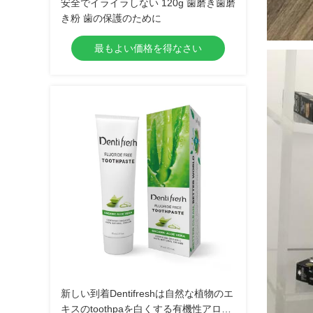
安全でイライラしない 120g 歯磨き歯磨
き粉 歯の保護のために
最もよい価格を得なさい
新しい到着Dentifreshは自然な植物のエ
キスのtoothpaを白くする有機性アロエ