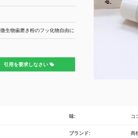
反微生物歯磨き粉のフッ化物自由に
引用を要求しなさい
味:
コ
ブランド:
商