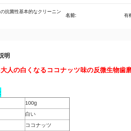
くなるの抗菌性基本的なクリーニン
名前:
有
説明
い大人の白くなるココナッツ味の反微生物歯
:
100g
白い
ココナッツ