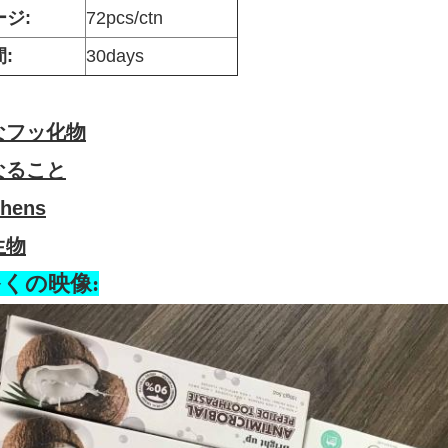
ジ:
72pcs/ctn
:
30days
なフッ化物
なること
shens
生物
くの映像: