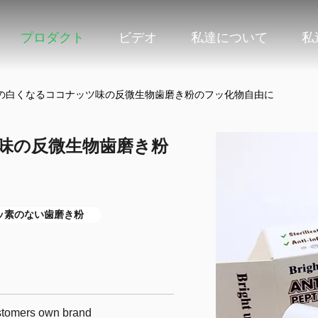
プロダクト
ビデオ
私達について
私
の白くなるココナッツ味の反微生物歯磨き粉のフッ化物自由に
味の反微生物歯磨き粉
ッ素のない歯磨き粉
ustomers own brand