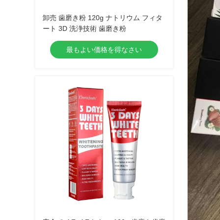
卸売 歯磨き粉 120g ナトリウム フィタ
ート 3D 洗浄技術 歯磨き粉
最もよい価格を得なさい