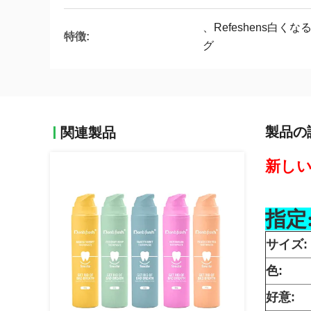
、Refeshens白
特徴:
グ
製品の
関連製品
新し
指定
サイズ:
色:
好意: