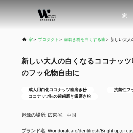
家
家
>
プロダクト
>
歯磨き粉を白くする歯
>
新しい大人
新しい大人の白くなるココナッツ
のフッ化物自由に
成人用白化ココナッツ歯磨き粉
抗菌性フ
ココナッツ味の歯歯磨き歯磨き粉
起源の場所:
広東省、中国
ブランド名:
Worldoralcare/dentifresh/Bright up,or c