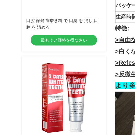
パッケー
生産時間
口腔 保健 歯磨き粉 で 口臭 を 消し,口
腔 を 清める
特徴
:
>
自由
最もよい価格を得なさい
>白く
>Refe
>反
微
より多