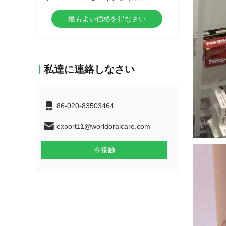
のヴィエラの歯の手入れの重曹の歯を
最もよい価格を得なさい
証明した
私達に連絡しなさい
86-020-83503464
export11@worldoralcare.com
今接触