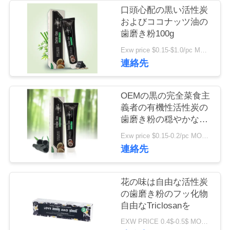
旅
口頭心配の黒い活性炭
およびココナッツ油の
行
歯磨き粉100g
Exw price $0.15-$1.0/pc MOQ:500pcs-30000pcs
品
連絡先
質
OEMの黒の完全菜食主
管
義者の有機性活性炭の
歯磨き粉の穏やかなペ
理
パーミントの味
Exw price $0.15-0.2/pc MOQ:500pcs-30000pcs
連絡先
私
達
花の味は自由な活性炭
の歯磨き粉のフッ化物
に
自由なTriclosanを
連
EXW PRICE 0.4$-0.5$ MOQ:500pcs-30000pcs