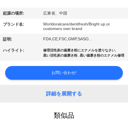
デ
オ
起源の場所:
広東省、中国
Worldoralcare/dentifresh/Bright up,or
ブランド名:
customers own brand
私
FDA,CE,FSC,GMP,SASO...
証明:
達
,
ハイライト:
修理活性炭の歯磨き粉にエナメルを塗りなさい
に
,
黒い活性炭の歯磨き粉
黒い歯磨き粉のエナメル修理
つ
お問い合わせ!
い
て
詳細を展開する
工
類似品
場