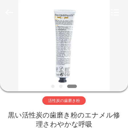
Copyright
©
2022
-
2026
WORLD
ORAL
CARE
家
CENTER.
All
Rights
Reserved.
プ
ロ
ダ
ク
ト
活性炭の歯磨き粉
黒い活性炭の歯磨き粉のエナメル修
ビ
理さわやかな呼吸