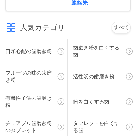
連絡先
絡
し
人気カテゴリ
すべて
な
さ
歯磨き粉を白くする
口頭心配の歯磨き粉
い
歯
フルーツの味の歯磨
引
活性炭の歯磨き粉
き粉
用
有機性子供の歯磨き
を
粉を白くする歯
粉
要
チュアブル歯磨き粉
タブレットを白くす
求
のタブレット
る歯