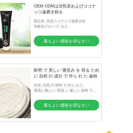
OEM ODMは活性炭およびココナ
ッツ歯磨き粉を
製品名: 木炭ココナッツ歯磨き粉
年齢別グループ: 大人
最もよい価格を得なさい
鮮明 で 美しい 微笑み を 得る ため
に 自然 の 成分 で 作ら れ た 歯粉
自然: 自然 の 材料 で 作ら れ た
環境に優しい: 環境 に 優しい 材料 で 梱
包 さ れ て いる
最もよい価格を得なさい