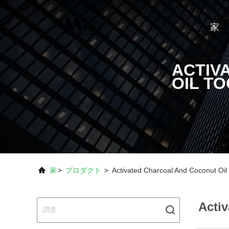
家
ACTIV
OIL T
家
>
プロダクト
>
Activated Charcoal And Coconu
Acti