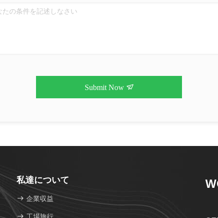
Submit Now
私達について
W
企業収益
工場旅行