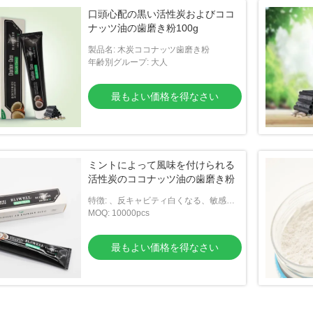
口頭心配の黒い活性炭およびココ
ナッツ油の歯磨き粉100g
製品名: 木炭ココナッツ歯磨き粉
年齢別グループ: 大人
最もよい価格を得なさい
ミントによって風味を付けられる
活性炭のココナッツ油の歯磨き粉
特徴: 、反キャビティ白くなる、敏感な
歯のために、基本口頭に新たになること
MOQ: 10000pcs
最もよい価格を得なさい