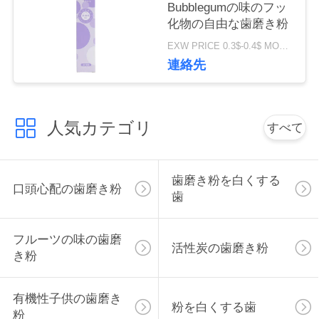
Bubblegumの味のフッ
に
化物の自由な歯磨き粉
連
EXW PRICE 0.3$-0.4$ MOQ:500pcs-30000pcs
連絡先
絡
し
人気カテゴリ
すべて
な
さ
歯磨き粉を白くする
口頭心配の歯磨き粉
い
歯
フルーツの味の歯磨
引
活性炭の歯磨き粉
き粉
用
有機性子供の歯磨き
を
粉を白くする歯
粉