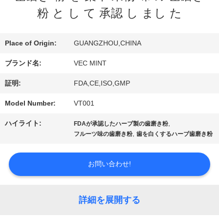
デ
粉 と し て 承認 し まし た
オ
Place of Origin:
GUANGZHOU,CHINA
ブランド名:
VEC MINT
私
証明:
FDA,CE,ISO,GMP
達
Model Number:
VT001
に
ハイライト:
,
FDAが承認したハーブ製の歯磨き粉
つ
,
フルーツ味の歯磨き粉
歯を白くするハーブ歯磨き粉
い
お問い合わせ!
て
詳細を展開する
工