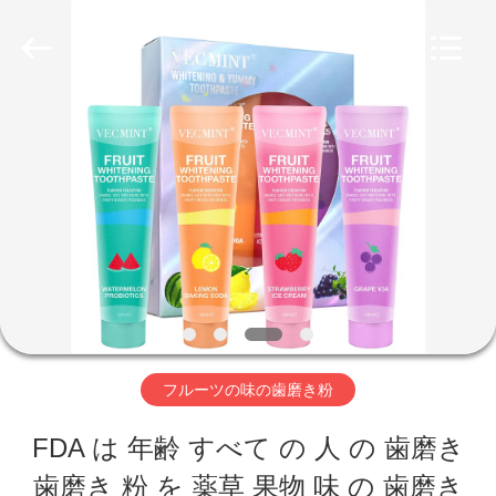
Copyright
©
2022
-
2026
WORLD
家
ORAL
CARE
CENTER.
All
Rights
プ
Reserved.
ロ
ダ
ク
ト
フルーツの味の歯磨き粉
FDA は 年齢 すべて の 人 の 歯磨き
ビ
歯磨き 粉 を 薬草 果物 味 の 歯磨き