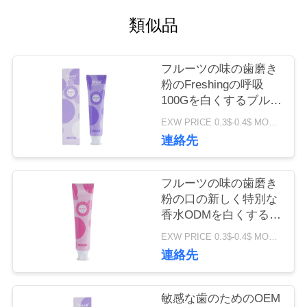
場
類似品
旅
フルーツの味の歯磨き
行
粉のFreshingの呼吸
100Gを白くするブルー
ベリーに香りをつけな
品
EXW PRICE 0.3$-0.4$ MOQ:500pcs-30000pcs
さい
連絡先
質
管
フルーツの味の歯磨き
粉の口の新しく特別な
理
香水ODMを白くする
100g歯
EXW PRICE 0.3$-0.4$ MOQ:500pcs-30000pcs
連絡先
私
達
敏感な歯のためのOEM