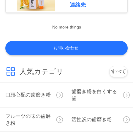
デ
卸し売りOEM
連絡先
オ
No more things
私
達
お問い合わせ!
に
つ
人気カテゴリ
すべて
い
て
歯磨き粉を白くする
口頭心配の歯磨き粉
歯
工
フルーツの味の歯磨
活性炭の歯磨き粉
場
き粉