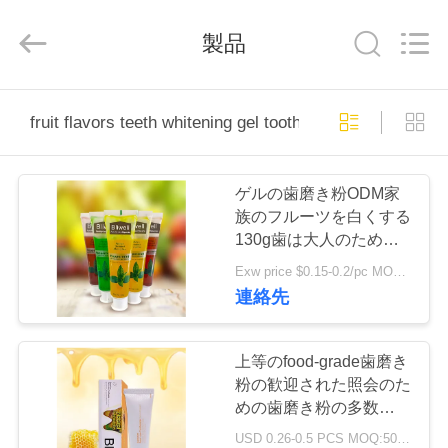
Copyright
©
2022
製品
-
2025
WORLD
ORAL
CARE
家
CENTER.
All
fruit flavors teeth whitening gel toothpaste
Rights
Reserved.
プ
ゲルの歯磨き粉ODM家
ロ
族のフルーツを白くする
130g歯は大人のための
ダ
歯磨き粉に風味を付けた
Exw price $0.15-0.2/pc MOQ:500pcs-30000pcs
ク
連絡先
ト
上等のfood-grade歯磨き
粉の歓迎された照会のた
ビ
めの歯磨き粉の多数の味
を白くしている製造業者
USD 0.26-0.5 PCS MOQ:500pcs-30000pcs