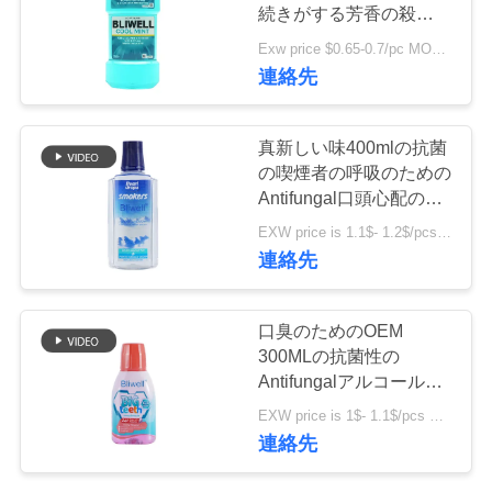
旅
続きがする芳香の殺害
99%の細菌
行
Exw price $0.65-0.7/pc MOQ:3000pcs
18
連絡先
有機性子供の歯磨き
品
真新しい味400mlの抗菌
粉
質
の喫煙者の呼吸のための
Antifungal口頭心配のう
管
がい薬
EXW price is 1.1$- 1.2$/pcs MOQ:5000pcs
理
連絡先
17
口臭のためのOEM
私
300MLの抗菌性の
粉を白くする歯
達
Antifungalアルコール自
由なうがい薬
EXW price is 1$- 1.1$/pcs MOQ:5000pcs
に
連絡先
連