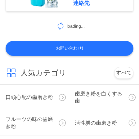
し
連絡先
25
な
さ
loading...
口頭心配のうがい薬
い
お問い合わせ!
サ
イ
人気カテゴリ
すべて
88
ト
口頭心配の歯ブラシ
歯磨き粉を白くする
マ
口頭心配の歯磨き粉
歯
ッ
フルーツの味の歯磨
プ
活性炭の歯磨き粉
き粉