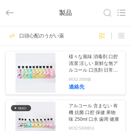
Copyright
©
2022
製品
-
2026
WORLD
ORAL
CARE
家
150
CENTER.
All
口頭心配のうがい薬
Rights
Reserved.
口頭心配の歯磨き粉
プ
様々な風味 消毒剤 口腔
ロ
清潔 涼しい 新鮮な無ア
ルコール 口洗剤 日常口
ダ
腔衛生用
MOQ:2000個
ク
連絡先
58
ト
歯磨き粉を白くす
アルコール 含まない 有
機 抗菌 口腔 保健 果物
る歯
ビ
味 250ml 口水 歯周 健康
MOQ:5000部分