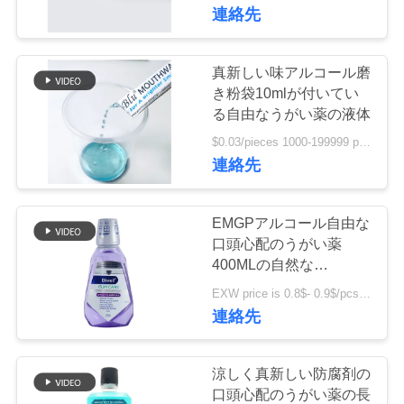
デ
連絡先
オ
真新しい味アルコール磨
18
私
き粉袋10mlが付いてい
フルーツの味の歯
る自由なうがい薬の液体
達
$0.03/pieces 1000-199999 pieces MOQ:1000部分
磨き粉
連絡先
に
つ
EMGPアルコール自由な
い
口頭心配のうがい薬
400MLの自然な
18
て
Antifungalうがい薬
EXW price is 0.8$- 0.9$/pcs MOQ:5000pcs
連絡先
活性炭の歯磨き粉
工
場
涼しく真新しい防腐剤の
口頭心配のうがい薬の長