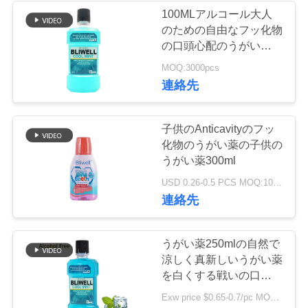
絡
100MLアルコール大人
のための自由なフッ化物
28
し
の口頭心配のうがい薬ア
チュアブル歯磨き
ルコール自由なISO
な
MOQ:3000pcs
連絡先
粉のタブレット
さ
い
子供のAnticavityのフッ
化物のうがい薬の子供の
うがい薬300ml
引
42
USD 0.26-0.5 PCS MOQ:10000pcs
用
連絡先
タブレットを白く
を
する歯
うがい薬250mlの自然で
要
涼しく真新しいうがい薬
を白くする戦いの口臭の
求
歯
Exw price $0.65-0.7/pc MOQ:3000pcs