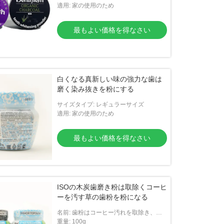
適用: 家の使用のため
最もよい価格を得なさい
白くなる真新しい味の強力な歯は
磨く染み抜きを粉にする
サイズタイプ: レギュラーサイズ
適用: 家の使用のため
最もよい価格を得なさい
ISOの木炭歯磨き粉は取除くコーヒ
ーを汚す草の歯粉を粉になる
名前: 歯粉はコーヒー汚れを取除き、歯
からのタバコの汚れは、歯の歯粉を白く
重量: 100g