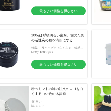
最もよい価格を得なさい
100gは呼吸明るい歯粉、歯のため
の活性炭の粉を清新にする
特徴: 、反キャビティ白くなる、敏感な
歯のために、基本口頭に新たになること
MOQ: 10000pcs
最もよい価格を得なさい
粉のミントの味の注文のロゴを白
くする白い色の木炭歯
色: 白い
味: ミント