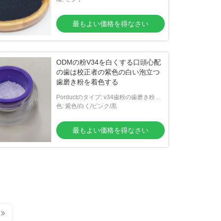
最もよい価格を得なさい
ODMの粉V34を白くする口頭心配
の歯は校正者の紫色の白い泡立つ
歯磨き粉を着色する
Porductのタイプ: v34歯粉の歯磨き粉を
白くする歯
色: 紫色/白く/ピンク/黒
最もよい価格を得なさい