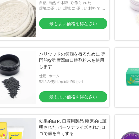
自然: 自然 の 材料 で 作ら れ た
環境に優しい: 環境 に 優しい 材料 で 梱
包 さ れ て いる
最もよい価格を得なさい
ハリウッドの笑顔を得るために 専
門的な強度漂白口腔剤粉末を使用
します
使用: ホーム
製品の使用: 家庭用/旅行用
最もよい価格を得なさい
効果的白化 口腔用製品 臨床的に証
明された パーソナライズされたロ
ゴで歯を白くする