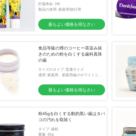
貯蔵寿命: 3年
製品の使用: 家庭用/旅行用
最もよい価格を得なさい
食品等級の煙のコーヒー茶染み抜
きのための粉を白くする歯科真珠
の歯
サイズのタイプ: 普通サイズ
適用: 家庭用、家庭用歯のホワイトニン
グ
最もよい価格を得なさい
粉45gを白くする動的黒い歯はタバ
コの汚れを取除く
タイプ: 歯粉
重量: 45g