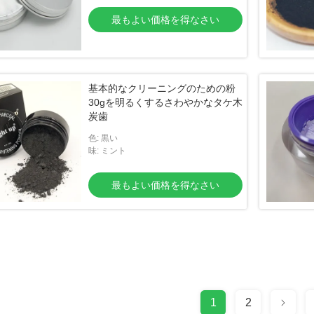
最もよい価格を得なさい
基本的なクリーニングのための粉
30gを明るくするさわやかなタケ木
炭歯
色: 黒い
味: ミント
最もよい価格を得なさい
1
2