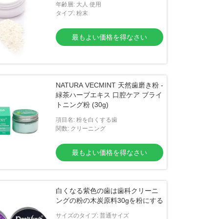
年齢層: 大人 使用
タイプ: 粉末
最もよい価格を得なさい
NATURA VECMINT 天然歯磨き粉 -
緑茶ハーブエキス 口腔ケア ブライ
トニング粉 (30g)
項目名: 粉を白くする歯
関数: クリーニング
最もよい価格を得なさい
白くなる紫色の歯は歯科クリーニ
ングの粉の木炭原料30gを粉にする
サイズのタイプ: 普通サイズ