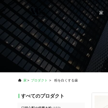
家
家
>
プロダクト
>
粉を白くする歯
すべてのプロダクト