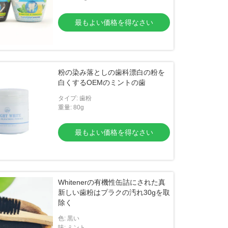
する
最もよい価格を得なさい
粉の染み落としの歯科漂白の粉を
白くするOEMのミントの歯
タイプ: 歯粉
重量: 80g
最もよい価格を得なさい
Whitenerの有機性缶詰にされた真
新しい歯粉はプラクの汚れ30gを取
除く
色: 黒い
味: ミント