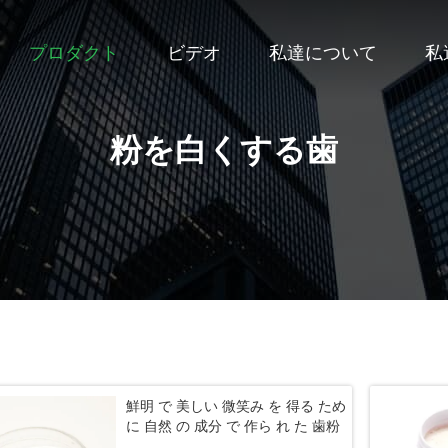
プロダクト
ビデオ
私達について
私
粉を白くする歯
鮮明 で 美しい 微笑み を 得る ため
に 自然 の 成分 で 作ら れ た 歯粉