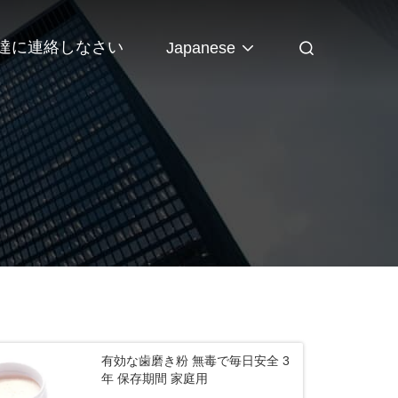
達に連絡しなさい
Japanese
有効な歯磨き粉 無毒で毎日安全 3
年 保存期間 家庭用