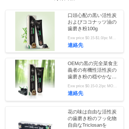
旅
行
口頭心配の黒い活性炭
およびココナッツ油の
歯磨き粉100g
品
Exw price $0.15-$1.0/pc MOQ:500pcs-30000pcs
質
連絡先
管
OEMの黒の完全菜食主
理
義者の有機性活性炭の
歯磨き粉の穏やかなペ
パーミントの味
Exw price $0.15-0.2/pc MOQ:500pcs-30000pcs
私
連絡先
達
に
花の味は自由な活性炭
の歯磨き粉のフッ化物
連
自由なTriclosanを