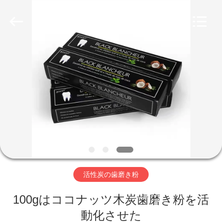
Copyright
©
2022
-
2026
WORLD
ORAL
CARE
家
CENTER.
All
Rights
Reserved.
プ
ロ
ダ
ク
ト
活性炭の歯磨き粉
100gはココナッツ木炭歯磨き粉を活
ビ
動化させた