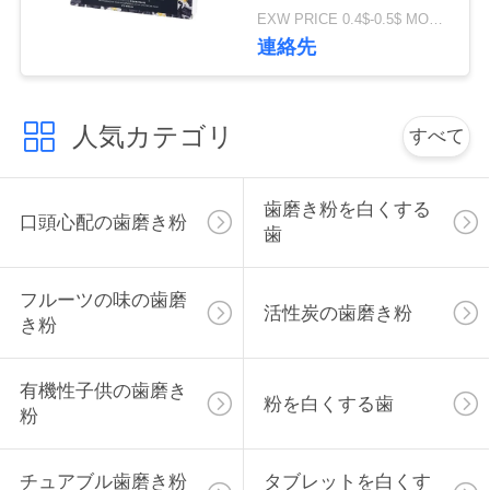
絡
EXW PRICE 0.4$-0.5$ MOQ:500pcs-30000pcs
連絡先
し
な
人気カテゴリ
すべて
さ
い
歯磨き粉を白くする
口頭心配の歯磨き粉
歯
引
フルーツの味の歯磨
活性炭の歯磨き粉
用
き粉
を
有機性子供の歯磨き
要
粉を白くする歯
粉
求
チュアブル歯磨き粉
タブレットを白くす