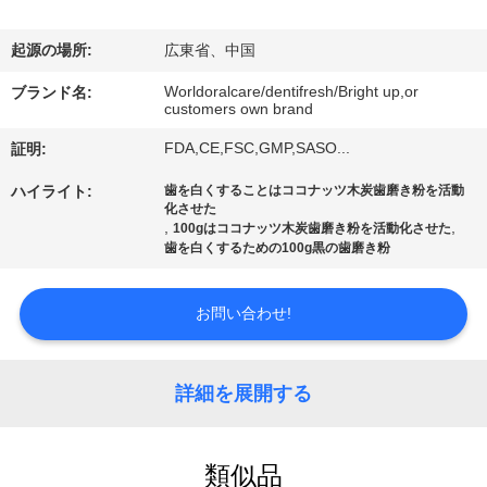
デ
オ
起源の場所:
広東省、中国
Worldoralcare/dentifresh/Bright up,or
ブランド名:
customers own brand
私
FDA,CE,FSC,GMP,SASO...
証明:
達
ハイライト:
歯を白くすることはココナッツ木炭歯磨き粉を活動
に
化させた
,
,
100gはココナッツ木炭歯磨き粉を活動化させた
つ
歯を白くするための100g黒の歯磨き粉
い
お問い合わせ!
て
詳細を展開する
工
場
類似品