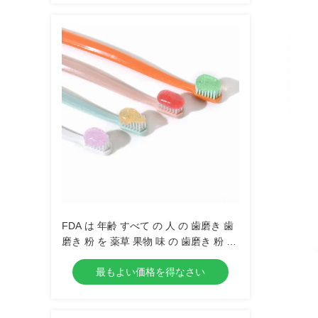
FDA は 年齢 すべて の 人 の 歯磨き 歯
磨き 粉 を 薬草 果物 味 の 歯磨き 粉 と
し て 承認 し まし た
最もよい価格を得なさい