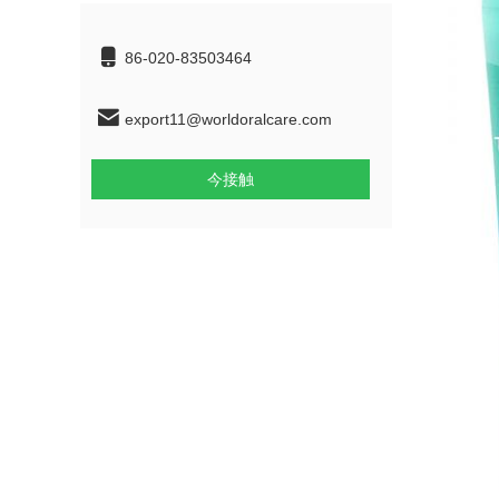
86-020-83503464
export11@worldoralcare.com
今接触