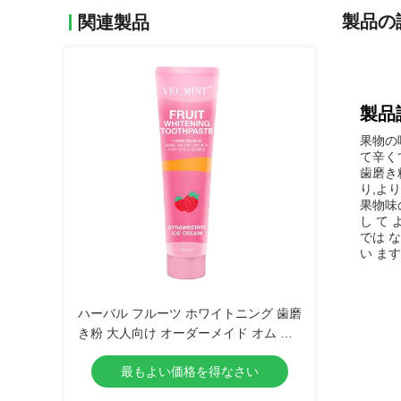
製品の
関連製品
製品
果物の
て辛く
歯磨き粉
り,よ
果物味
し て
では な
い ます.
ハーバル フルーツ ホワイトニング 歯磨
き粉 大人向け オーダーメイド オム 柔
らかい歯磨き粉 公式
最もよい価格を得なさい