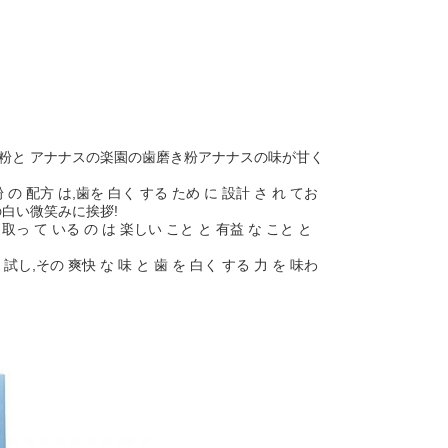
き粉と アナナスの楽園の歯磨き粉アナナスの味が甘く
 の 配方 は,歯を 白く する ため に 設計 さ れ てお
珠の白い微笑みに挨拶!
 て いる の は 楽しい こと と 有益 な こと と
試し,その 爽快 な 味 と 歯 を 白く する 力 を 味わ