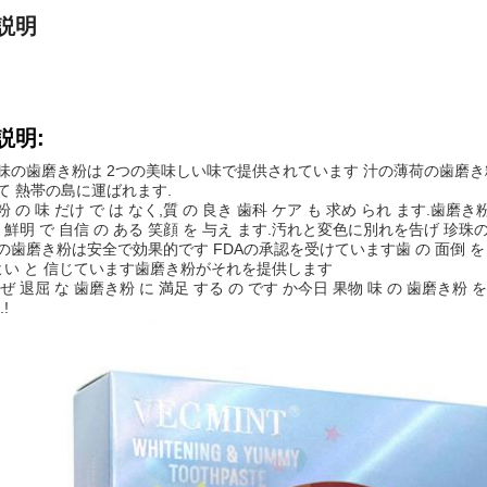
説明
説明:
味の歯磨き粉は 2つの美味しい味で提供されています 汁の薄荷の歯磨
て 熱帯の島に運ばれます.
 の 味 だけ で は なく,質 の 良き 歯科 ケア も 求め られ ます.歯磨き粉
り 鮮明 で 自信 の ある 笑顔 を 与え ます.汚れと変色に別れを告げ 珍
の歯磨き粉は安全で効果的です FDAの承認を受けています歯 の 面倒 を 取っ
 よい と 信じています歯磨き粉がそれを提供します
ぜ 退屈 な 歯磨き粉 に 満足 する の です か今日 果物 味 の 歯磨き粉 を 
!