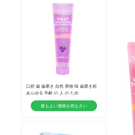
口腔 歯 歯磨き 自然 果物 味 歯磨き粉
あらゆる 年齢 の 人 の ため
最もよい価格を得なさい